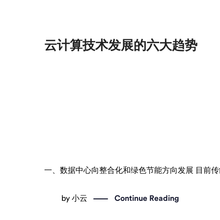
云计算技术发展的六大趋势
一、数据中心向整合化和绿色节能方向发展 目前传
by
小云
Continue Reading