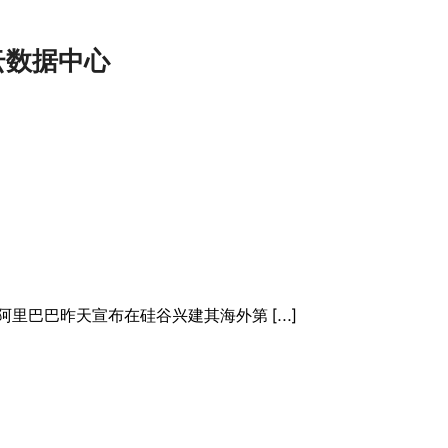
云数据中心
里巴巴昨天宣布在硅谷兴建其海外第 […]