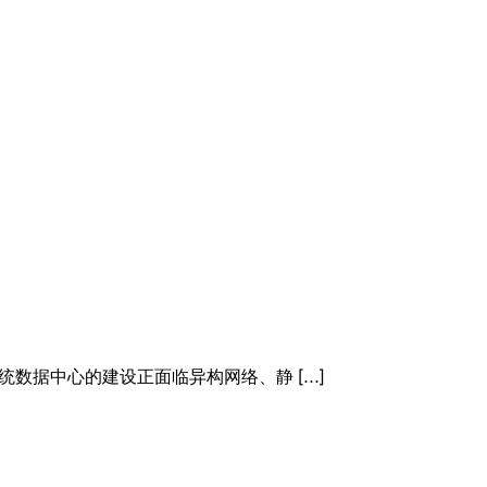
统数据中心的建设正面临异构网络、静 […]