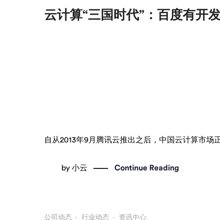
云计算“三国时代”：百度有开
自从2013年9月腾讯云推出之后，中国云计算市场
by
小云
Continue Reading
公司动态
·
行业动态
·
资讯中心