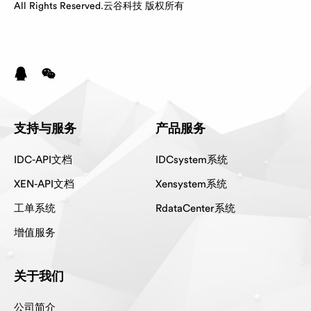
All Rights Reserved.云谷科技 版权所有
支持与服务
产品服务
IDC-API文档
IDCsystem系统
XEN-API文档
Xensystem系统
工单系统
RdataCenter系统
增值服务
关于我们
公司简介