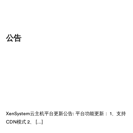
公告
XenSystem云主机平台更新公告: 平台功能更新： 1、支持
CDN模式 2、 […]