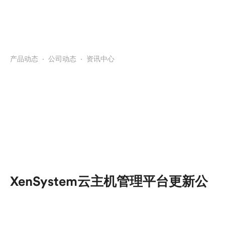
产品动态
·
公司动态
·
资讯中心
XenSystem云主机管理平台更新公