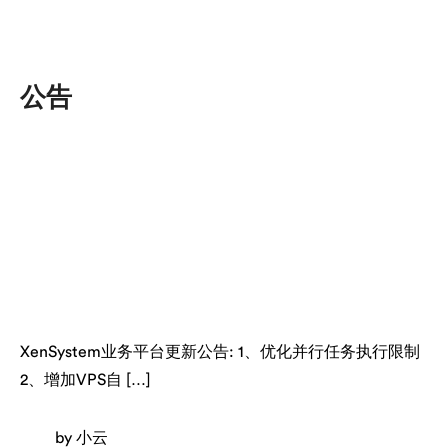
公告
XenSystem业务平台更新公告: 1、优化并行任务执行限制
2、增加VPS自 […]
by
小云