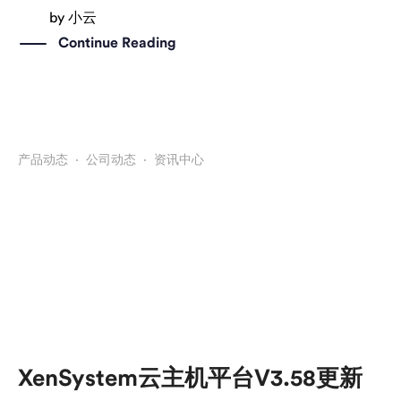
by
小云
Continue Reading
产品动态
·
公司动态
·
资讯中心
XenSystem云主机平台V3.58更新