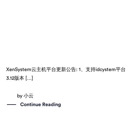
XenSystem云主机平台更新公告: 1、支持idcystem平台
3.12版本 […]
by
小云
Continue Reading