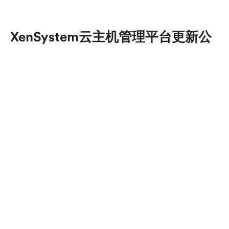
XenSystem云主机管理平台更新公