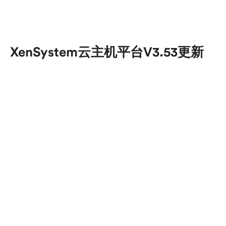
XenSystem云主机平台V3.53更新