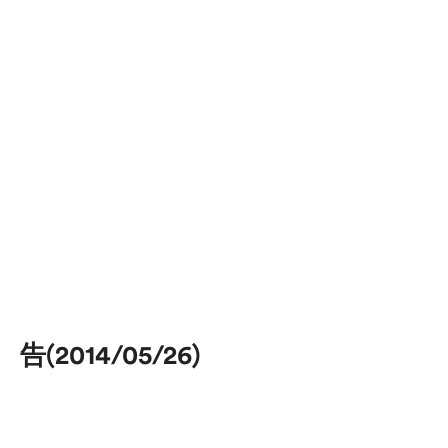
告(2014/05/26)