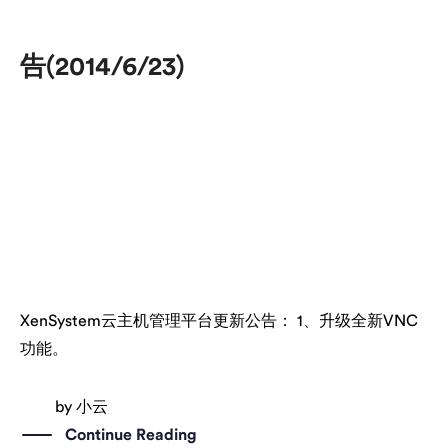
告(2014/6/23)
XenSystem云主机管理平台更新公告： 1、升级全新VNC
功能。
by
小云
Continue Reading