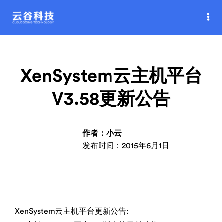
XenSystem云主机平台
V3.58更新公告
作者：小云
发布时间：2015年6月1日
XenSystem云主机平台更新公告: