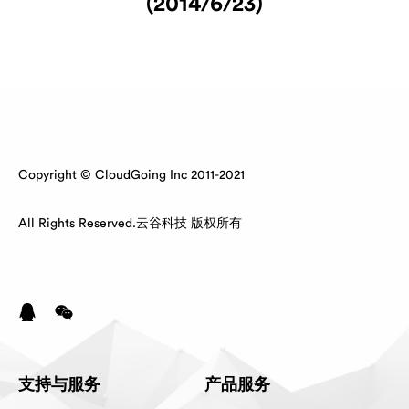
(2014/6/23)
Copyright © CloudGoing Inc 2011-2021
All Rights Reserved.云谷科技 版权所有
支持与服务
产品服务