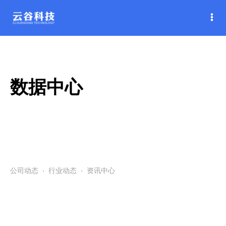
数据中心
公司动态
·
行业动态
·
资讯中心