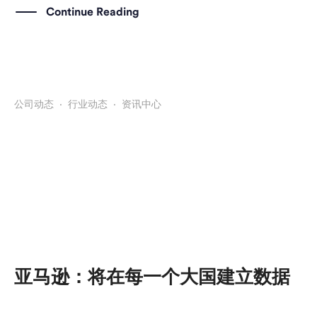
Continue Reading
公司动态
·
行业动态
·
资讯中心
亚马逊：将在每一个大国建立数据