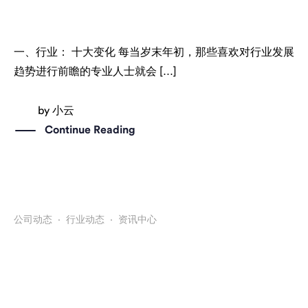
一、行业： 十大变化 每当岁末年初，那些喜欢对行业发展
趋势进行前瞻的专业人士就会 […]
by
小云
Continue Reading
公司动态
·
行业动态
·
资讯中心