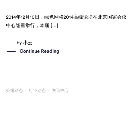
2014年12月10日，绿色网格2014高峰论坛在北京国家会议
中心隆重举行，本届 […]
by
小云
Continue Reading
公司动态
·
行业动态
·
资讯中心