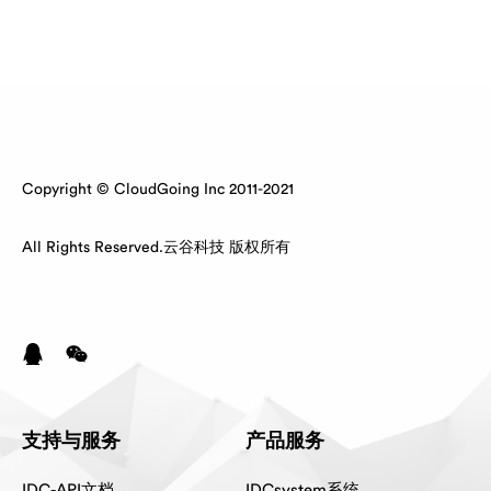
Copyright © CloudGoing Inc 2011-2021
All Rights Reserved.云谷科技 版权所有
支持与服务
产品服务
IDC-API文档
IDCsystem系统