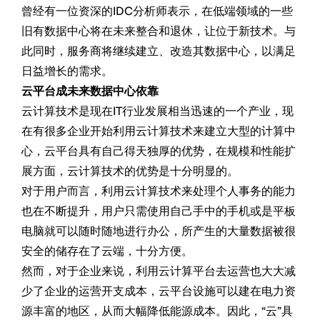
曾经有一位资深的IDC分析师表示，在低端领域的一些
旧有数据中心将在未来整合和退休，让位于新技术。与
此同时，服务商将继续建立、改造其数据中心，以满足
日益增长的需求。
云平台成未来数据中心依靠
云计算技术是现在IT行业发展相当迅速的一个产业，现
在有很多企业开始利用云计算技术来建立大型的计算中
心，云平台具有自己得天独厚的优势，在规模和性能扩
展方面，云计算技术的优势是十分明显的。
对于用户而言，利用云计算技术来处理个人事务的能力
也在不断提升，用户只需使用自己手中的手机或是平板
电脑就可以随时随地进行办公，所产生的大量数据被很
安全的储存在了云端，十分方便。
然而，对于企业来说，利用云计算平台去运营也大大减
少了企业的运营开支成本，云平台设施可以建在电力资
源丰富的地区，从而大幅降低能源成本。因此，“云”具