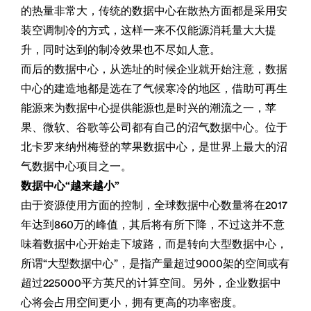
的热量非常大，传统的数据中心在散热方面都是采用安
装空调制冷的方式，这样一来不仅能源消耗量大大提
升，同时达到的制冷效果也不尽如人意。
而后的数据中心，从选址的时候企业就开始注意，数据
中心的建造地都是选在了气候寒冷的地区，借助可再生
能源来为数据中心提供能源也是时兴的潮流之一，苹
果、微软、谷歌等公司都有自己的沼气数据中心。位于
北卡罗来纳州梅登的苹果数据中心，是世界上最大的沼
气数据中心项目之一。
数据中心“越来越小”
由于资源使用方面的控制，全球数据中心数量将在2017
年达到860万的峰值，其后将有所下降，不过这并不意
味着数据中心开始走下坡路，而是转向大型数据中心，
所谓“大型数据中心”，是指产量超过9000架的空间或有
超过225000平方英尺的计算空间。另外，企业数据中
心将会占用空间更小，拥有更高的功率密度。