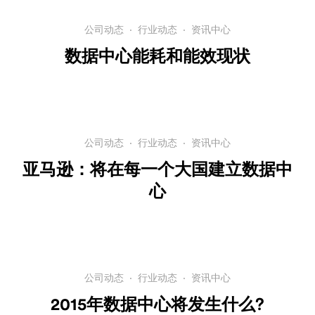
公司动态
·
行业动态
·
资讯中心
数据中心能耗和能效现状
公司动态
·
行业动态
·
资讯中心
亚马逊：将在每一个大国建立数据中
心
公司动态
·
行业动态
·
资讯中心
2015年数据中心将发生什么?