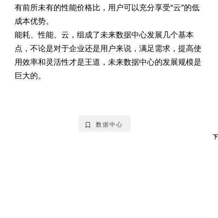
有前所未有的性能价格比，用户可以充分享受“云”的低
成本优势。
能耗、性能、云，组成了未来数据中心发展几个基本
点，不论是对于企业还是用户来说，满足需求，提高使
用效率和灵活性才是王道，未来数据中心的发展规模是
巨大的。
数据中心