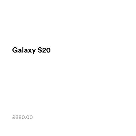
Galaxy S20
£
280.00