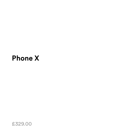
Phone X
£
329.00