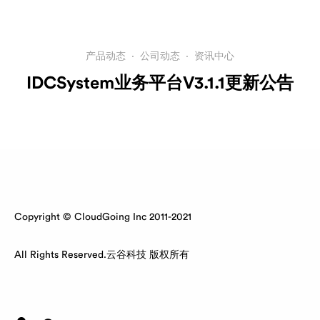
产品动态
·
公司动态
·
资讯中心
IDCSystem业务平台V3.1.1更新公告
Copyright © CloudGoing Inc 2011-2021
All Rights Reserved.云谷科技 版权所有