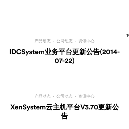
产品动态
·
公司动态
·
资讯中心
IDCSystem业务平台更新公告(2014-
07-22)
产品动态
·
公司动态
·
资讯中心
XenSystem云主机平台V3.70更新公
告