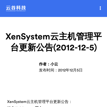
XenSystem云主机管理平
台更新公告(2012-12-5)
作者：小云
发布时间：2012年12月5日
XenSystem云主机管理平台更新公告：