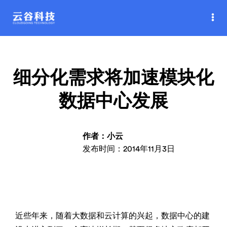
细分化需求将加速模块化
数据中心发展
作者：小云
发布时间：2014年11月3日
近些年来，随着大数据和云计算的兴起，数据中心的建