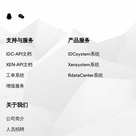
支持与服务
产品服务
IDC-API文档
IDCsystem系统
XEN-API文档
Xensystem系统
工单系统
RdataCenter系统
增值服务
关于我们
公司简介
人员招聘