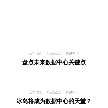
公司动态
·
行业动态
·
资讯中心
盘点未来数据中心关键点
公司动态
·
行业动态
·
资讯中心
冰岛将成为数据中心的天堂？