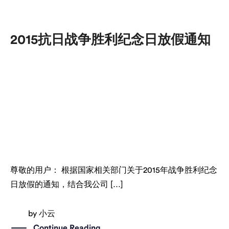
2015抗日战争胜利纪念日放假通知
尊敬的用户： 根据国家相关部门关于2015年战争胜利纪念
日放假的通知，结合我公司 […]
by
小云
Continue Reading