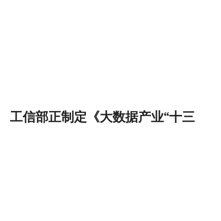
工信部正制定《大数据产业“十三