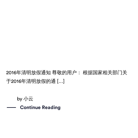
2016年清明放假通知 尊敬的用户： 根据国家相关部门关
于2016年清明放假的通 […]
by
小云
Continue Reading