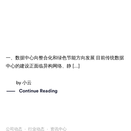
一、数据中心向整合化和绿色节能方向发展 目前传统数据
中心的建设正面临异构网络、静 […]
by
小云
Continue Reading
公司动态
·
行业动态
·
资讯中心