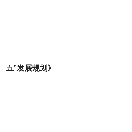
五”发展规划》