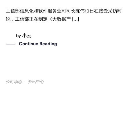
工信部信息化和软件服务业司司长陈伟10日在接受采访时
说，工信部正在制定《大数据产 […]
by
小云
Continue Reading
公司动态
·
资讯中心