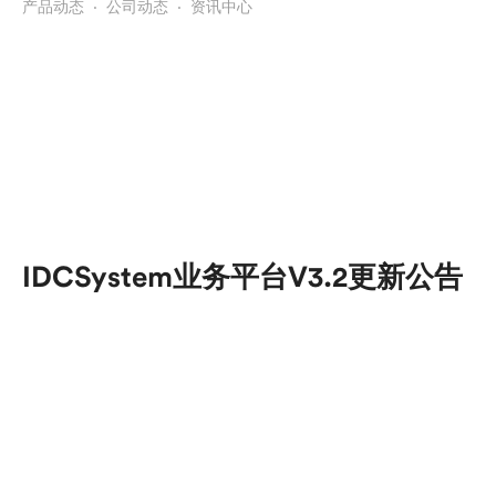
产品动态
·
公司动态
·
资讯中心
IDCSystem业务平台V3.2更新公告