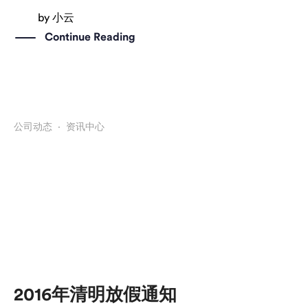
by
小云
Continue Reading
公司动态
·
资讯中心
2016年清明放假通知