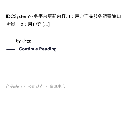
IDCSystem业务平台更新内容: 1：用户产品服务消费通知
功能。 2：用户登 […]
by
小云
Continue Reading
产品动态
·
公司动态
·
资讯中心