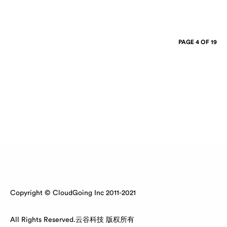
PAGE 4 OF 19
Copyright © CloudGoing Inc 2011-2021
All Rights Reserved.云谷科技 版权所有