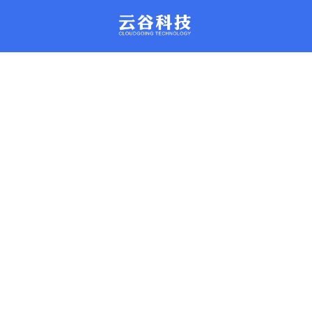
。每天管理近百万台云主机稳定运行
的平台，彻底改革驻守数据中心的
运维模式。
品质保证。
XenSystem系统
产品动态
联系我们
rDataCenter系
产品文库
动化智能管理，性能强劲，安全可
发产品新信息都会在这里公布哦
解产品，问题咨询
支持主流品牌服务器设备远程智能
丰富的产品问题解决方案
。每天管理近百万台云主机稳定运行
的平台，彻底改革驻守数据中心的
运维模式。
品质保证。