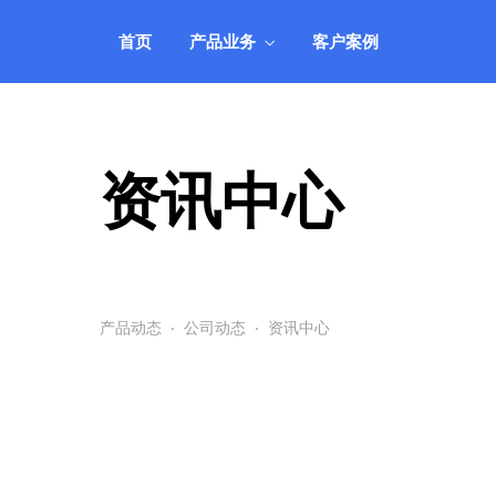
机、服务器租用托管等业务管理，自动
靠
智能、安全可靠。
的
首页
产品业务
客户案例
IDCSystem系统
公司动态
客户登录
自
全面支持VPS云主机、域名、虚拟主
实时关注公司动向，掌握最新消息
快速登录管理系统
研
了
机、服务器租用托管等业务管理，自动
靠
资讯中心
智能、安全可靠。
的
产品动态
·
公司动态
·
资讯中心