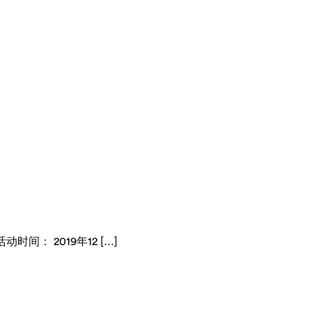
时间： 2019年12 […]