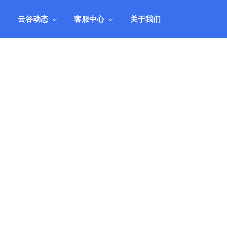
人工
用产品组合，实现业务和业绩的全面丰
收。
云谷动态
客服中心
关于我们
统
产品市场应用方案
管理
结合业务市场现状，阐述如何搭配和运
人工
用产品组合，实现业务和业绩的全面丰
收。