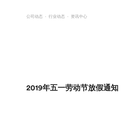
公司动态
·
行业动态
·
资讯中心
2019年五一劳动节放假通知