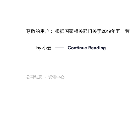
尊敬的用户： 根据国家相关部门关于2019年五一劳
by
小云
Continue Reading
公司动态
·
资讯中心