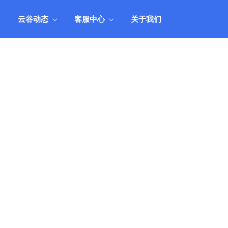
人工
用产品组合，实现业务和业绩的全面丰
收。
云谷动态
客服中心
关于我们
统
产品市场应用方案
管理
结合业务市场现状，阐述如何搭配和运
人工
用产品组合，实现业务和业绩的全面丰
收。