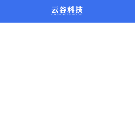
。每天管理近百万台云主机稳定运行
的平台，彻底改革驻守数据中心的
运维模式。
品质保证。
XenSystem系统
产品动态
联系我们
rDataCenter系
产品文库
动化智能管理，性能强劲，安全可
发产品新信息都会在这里公布哦
解产品，问题咨询
支持主流品牌服务器设备远程智能
丰富的产品问题解决方案
。每天管理近百万台云主机稳定运行
的平台，彻底改革驻守数据中心的
运维模式。
品质保证。