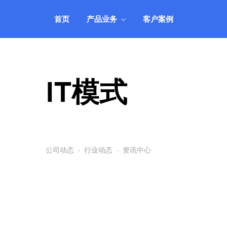
机、服务器租用托管等业务管理，自动
靠
智能、安全可靠。
的
首页
产品业务
客户案例
IDCSystem系统
公司动态
客户登录
自
全面支持VPS云主机、域名、虚拟主
实时关注公司动向，掌握最新消息
快速登录管理系统
研
了
机、服务器租用托管等业务管理，自动
靠
IT模式
智能、安全可靠。
的
公司动态
·
行业动态
·
资讯中心