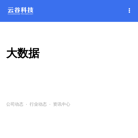
大数据
公司动态
·
行业动态
·
资讯中心