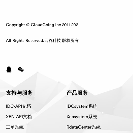
Copyright © CloudGoing Inc 2011-2021
All Rights Reserved.云谷科技 版权所有
支持与服务
产品服务
IDC-API文档
IDCsystem系统
XEN-API文档
Xensystem系统
工单系统
RdataCenter系统