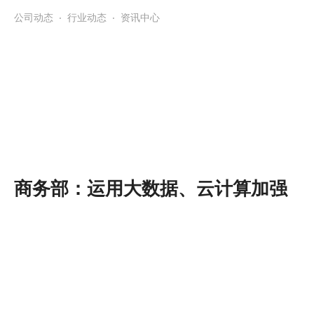
公司动态
·
行业动态
·
资讯中心
商务部：运用大数据、云计算加强