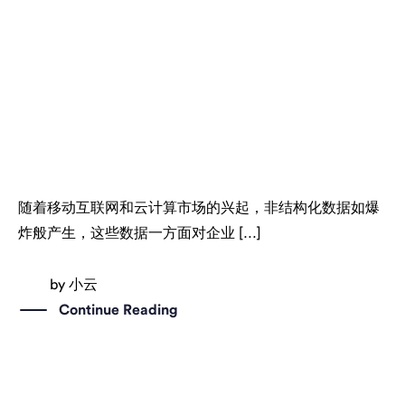
随着移动互联网和云计算市场的兴起，非结构化数据如爆
炸般产生，这些数据一方面对企业 […]
by
小云
Continue Reading