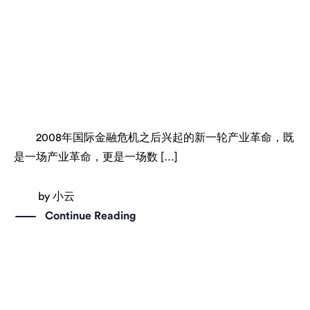
2008年国际金融危机之后兴起的新一轮产业革命，既
是一场产业革命，更是一场数 […]
by
小云
Continue Reading