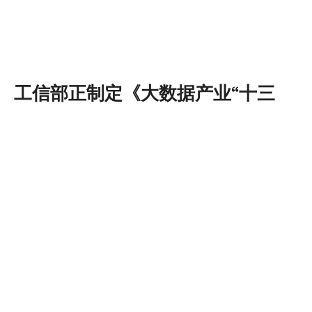
工信部正制定《大数据产业“十三