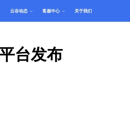
人工
用产品组合，实现业务和业绩的全面丰
收。
云谷动态
客服中心
关于我们
统
产品市场应用方案
管理
结合业务市场现状，阐述如何搭配和运
人工
用产品组合，实现业务和业绩的全面丰
收。
平台发布