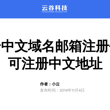
。每天管理近百万台云主机稳定运行
的平台，彻底改革驻守数据中心的
运维模式。
品质保证。
XenSystem系统
产品动态
联系我们
rDataCenter系
产品文库
动化智能管理，性能强劲，安全可
发产品新信息都会在这里公布哦
解产品，问题咨询
支持主流品牌服务器设备远程智能
丰富的产品问题解决方案
。每天管理近百万台云主机稳定运行
的平台，彻底改革驻守数据中心的
运维模式。
品质保证。
个中文域名邮箱注册
可注册中文地址
作者：小云
发布时间：2014年11月4日