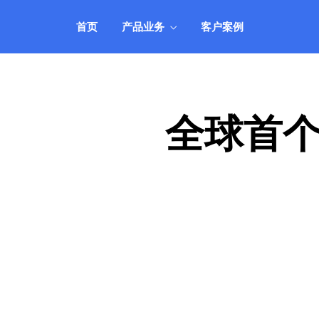
机、服务器租用托管等业务管理，自动
靠
智能、安全可靠。
的
首页
产品业务
客户案例
IDCSystem系统
公司动态
客户登录
自
全面支持VPS云主机、域名、虚拟主
实时关注公司动向，掌握最新消息
快速登录管理系统
研
了
机、服务器租用托管等业务管理，自动
靠
智能、安全可靠。
的
全球首