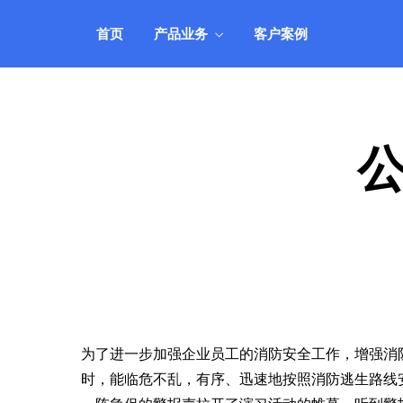
机、服务器租用托管等业务管理，自动
靠
智能、安全可靠。
的
首页
产品业务
客户案例
IDCSystem系统
公司动态
客户登录
自
全面支持VPS云主机、域名、虚拟主
实时关注公司动向，掌握最新消息
快速登录管理系统
研
了
机、服务器租用托管等业务管理，自动
靠
智能、安全可靠。
的
为了进一步加强企业员工的消防安全工作，增强消防
时，能临危不乱，有序、迅速地按照消防逃生路线