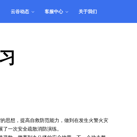
人工
用产品组合，实现业务和业绩的全面丰
收。
云谷动态
客服中心
关于我们
统
产品市场应用方案
管理
结合业务市场现状，阐述如何搭配和运
人工
用产品组合，实现业务和业绩的全面丰
收。
习
”的思想，提高自救防范能力，做到在发生火警火灾
展了一次安全疏散消防演练。