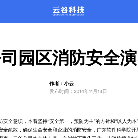
。每天管理近百万台云主机稳定运行
的平台，彻底改革驻守数据中心的
运维模式。
品质保证。
XenSystem系统
产品动态
联系我们
rDataCenter系
产品文库
动化智能管理，性能强劲，安全可
发产品新信息都会在这里公布哦
解产品，问题咨询
支持主流品牌服务器设备远程智能
丰富的产品问题解决方案
。每天管理近百万台云主机稳定运行
的平台，彻底改革驻守数据中心的
运维模式。
品质保证。
公司园区消防安全演
作者：小云
发布时间：2014年11月13日
安全意识，本着坚持“安全第一，预防为主”的方针和“以人为本
安全疏散，确保生命安全和企业的消防安全，广东软件科学院开