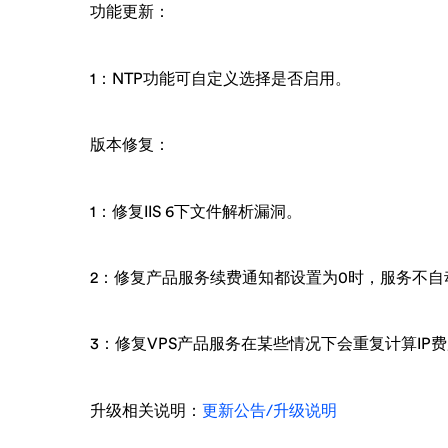
功能更新：
1：NTP功能可自定义选择是否启用。
版本修复：
1：修复IIS 6下文件解析漏洞。
2：修复产品服务续费通知都设置为0时，服务不自
3：修复VPS产品服务在某些情况下会重复计算IP
升级相关说明：
更新公告/升级说明