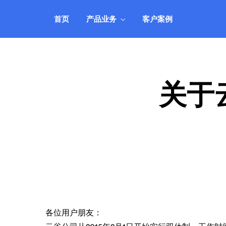
机、服务器租用托管等业务管理，自动
靠
智能、安全可靠。
的
首页
产品业务
客户案例
IDCSystem系统
公司动态
客户登录
自
全面支持VPS云主机、域名、虚拟主
实时关注公司动向，掌握最新消息
快速登录管理系统
研
了
机、服务器租用托管等业务管理，自动
靠
智能、安全可靠。
的
关于
@@
各位用户朋友：