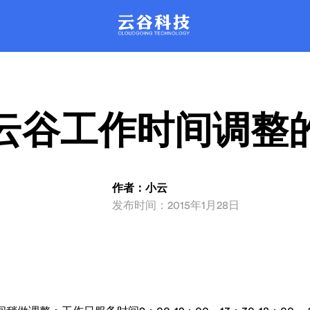
。每天管理近百万台云主机稳定运行
的平台，彻底改革驻守数据中心的
运维模式。
品质保证。
XenSystem系统
产品动态
联系我们
rDataCenter系
产品文库
动化智能管理，性能强劲，安全可
发产品新信息都会在这里公布哦
解产品，问题咨询
支持主流品牌服务器设备远程智能
丰富的产品问题解决方案
。每天管理近百万台云主机稳定运行
的平台，彻底改革驻守数据中心的
运维模式。
品质保证。
云谷工作时间调整
作者：小云
发布时间：2015年1月28日