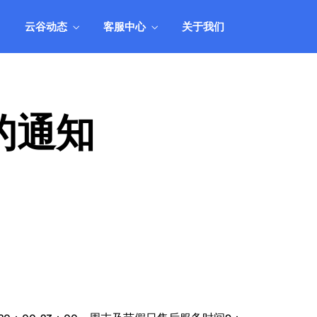
人工
用产品组合，实现业务和业绩的全面丰
收。
云谷动态
客服中心
关于我们
统
产品市场应用方案
管理
结合业务市场现状，阐述如何搭配和运
人工
用产品组合，实现业务和业绩的全面丰
收。
的通知