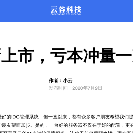
。每天管理近百万台云主机稳定运行
的平台，彻底改革驻守数据中心的
运维模式。
品质保证。
XenSystem系统
产品动态
联系我们
rDataCenter系
产品文库
动化智能管理，性能强劲，安全可
发产品新信息都会在这里公布哦
解产品，问题咨询
支持主流品牌服务器设备远程智能
丰富的产品问题解决方案
。每天管理近百万台云主机稳定运行
的平台，彻底改革驻守数据中心的
运维模式。
品质保证。
新上市，亏本冲量一
作者：小云
发布时间：2020年7月9日
好的IDC管理系统，但一直以来，都有众多客户朋友希望我们
客户朋友望而却步。是的，一台好的服务器不仅在于好的配置，更