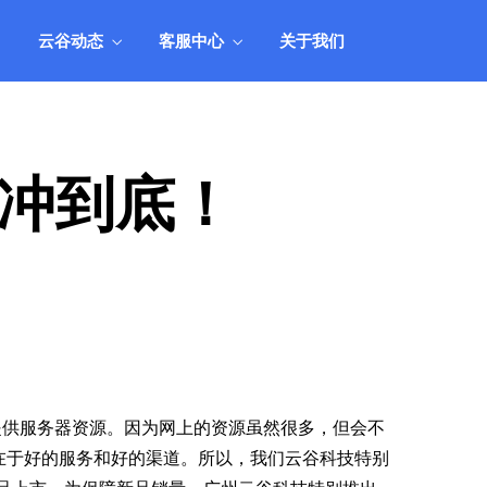
人工
用产品组合，实现业务和业绩的全面丰
收。
云谷动态
客服中心
关于我们
统
产品市场应用方案
管理
结合业务市场现状，阐述如何搭配和运
人工
用产品组合，实现业务和业绩的全面丰
收。
冲到底！
提供服务器资源。因为网上的资源虽然很多，但会不
在于好的服务和好的渠道。所以，我们云谷科技特别