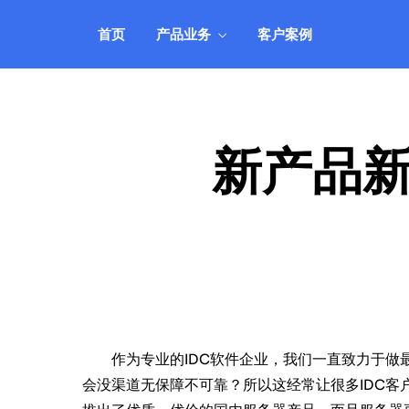
机、服务器租用托管等业务管理，自动
靠
智能、安全可靠。
的
首页
产品业务
客户案例
IDCSystem系统
公司动态
客户登录
自
全面支持VPS云主机、域名、虚拟主
实时关注公司动向，掌握最新消息
快速登录管理系统
研
了
机、服务器租用托管等业务管理，自动
靠
智能、安全可靠。
的
新产品
作为专业的IDC软件企业，我们一直致力于做最
会没渠道无保障不可靠？所以这经常让很多IDC