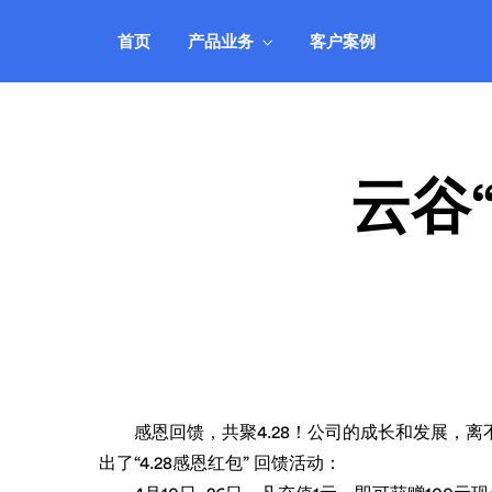
机、服务器租用托管等业务管理，自动
靠
智能、安全可靠。
的
首页
产品业务
客户案例
IDCSystem系统
公司动态
客户登录
自
全面支持VPS云主机、域名、虚拟主
实时关注公司动向，掌握最新消息
快速登录管理系统
研
了
机、服务器租用托管等业务管理，自动
靠
智能、安全可靠。
的
云谷
感恩回馈，共聚4.28！公司的成长和发展，离
出了“4.28感恩红包” 回馈活动：