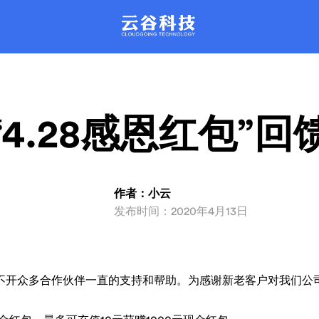
。每天管理近百万台云主机稳定运行
的平台，彻底改革驻守数据中心的
运维模式。
品质保证。
XenSystem系统
产品动态
联系我们
rDataCenter系
产品文库
动化智能管理，性能强劲，安全可
发产品新信息都会在这里公布哦
解产品，问题咨询
支持主流品牌服务器设备远程智能
丰富的产品问题解决方案
。每天管理近百万台云主机稳定运行
的平台，彻底改革驻守数据中心的
运维模式。
品质保证。
“4.28感恩红包”回
作者：小云
发布时间：2020年4月13日
不开众多合作伙伴一直的支持和帮助。为感谢新老客户对我们公