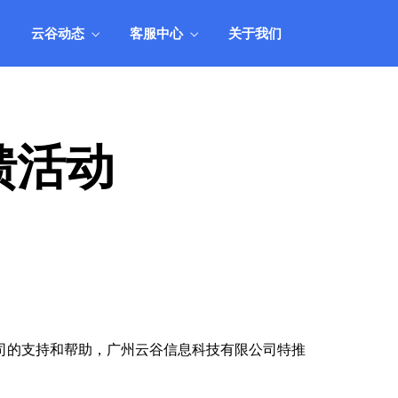
人工
用产品组合，实现业务和业绩的全面丰
收。
云谷动态
客服中心
关于我们
统
产品市场应用方案
管理
结合业务市场现状，阐述如何搭配和运
人工
用产品组合，实现业务和业绩的全面丰
收。
馈活动
司的支持和帮助，广州云谷信息科技有限公司特推