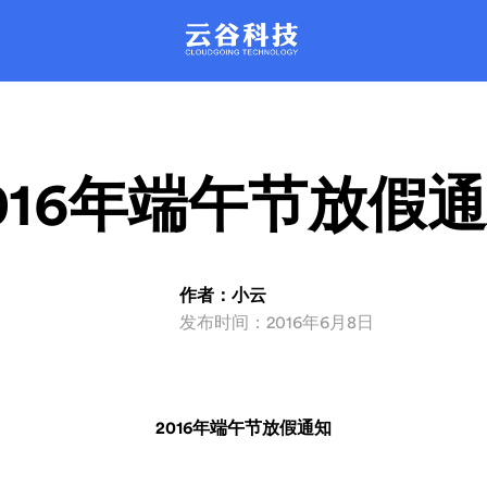
。每天管理近百万台云主机稳定运行
的平台，彻底改革驻守数据中心的
运维模式。
品质保证。
XenSystem系统
产品动态
联系我们
rDataCenter系
产品文库
动化智能管理，性能强劲，安全可
发产品新信息都会在这里公布哦
解产品，问题咨询
支持主流品牌服务器设备远程智能
丰富的产品问题解决方案
。每天管理近百万台云主机稳定运行
的平台，彻底改革驻守数据中心的
运维模式。
品质保证。
016年端午节放假
作者：小云
发布时间：2016年6月8日
2016年端午节放假通知