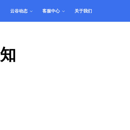
人工
用产品组合，实现业务和业绩的全面丰
收。
云谷动态
客服中心
关于我们
统
产品市场应用方案
管理
结合业务市场现状，阐述如何搭配和运
人工
用产品组合，实现业务和业绩的全面丰
收。
通知