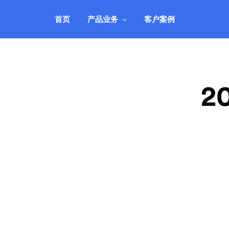
机、服务器租用托管等业务管理，自动
靠
智能、安全可靠。
的
首页
产品业务
客户案例
IDCSystem系统
公司动态
客户登录
自
全面支持VPS云主机、域名、虚拟主
实时关注公司动向，掌握最新消息
快速登录管理系统
研
了
机、服务器租用托管等业务管理，自动
靠
智能、安全可靠。
的
2